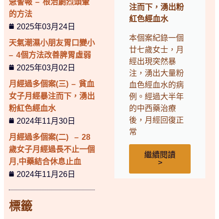
急警報 – 根治劇烈頭暈
注而下，湧出粉
的方法
紅色經血水
2025年03月24日
本個案紀錄一個
天氣潮濕小朋友胃口變小
廿七歲女士，月
– 4個方法改善脾胃虛弱
經出現突然暴
2025年03月02日
注，湧出大量粉
月經過多個案(三) – 貧血
血色經血水的病
女子月經暴注而下，湧出
例。經過大半年
粉紅色經血水
的中西藥治療
後，月經回復正
2024年11月30日
常
月經過多個案(二) – 28
歲女子月經過長不止一個
繼續閱讀
月,中藥結合休息止血
>
2024年11月26日
標籤