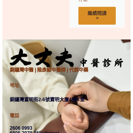
繼續閱讀
>
銅鑼灣中醫 | 陸彥維中醫師 | 代煎中藥
地址
銅鑼灣富明街2-6號寶明大廈4樓K室
電話
2606 0993