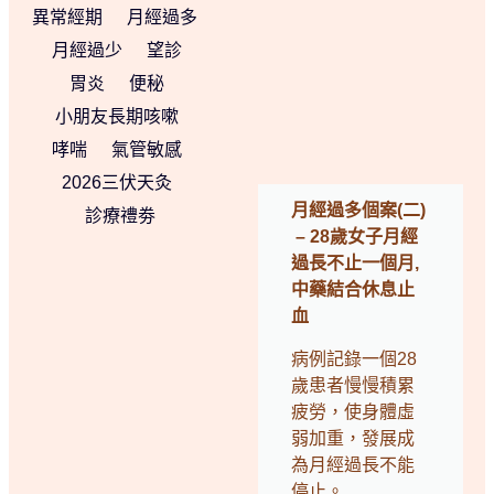
異常經期
月經過多
月經過少
望診
胃炎
便秘
小朋友長期咳嗽
哮喘
氣管敏感
2026三伏天灸
月經過多個案(二)
診療禮劵
– 28歲女子月經
過長不止一個月,
中藥結合休息止
血
病例記錄一個28
歲患者慢慢積累
疲勞，使身體虛
弱加重，發展成
為月經過長不能
停止。