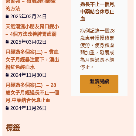
急警報 – 根治劇烈頭暈
過長不止一個月,
的方法
中藥結合休息止
2025年03月24日
血
天氣潮濕小朋友胃口變小
病例記錄一個28
– 4個方法改善脾胃虛弱
歲患者慢慢積累
2025年03月02日
疲勞，使身體虛
月經過多個案(三) – 貧血
弱加重，發展成
女子月經暴注而下，湧出
為月經過長不能
粉紅色經血水
停止。
2024年11月30日
繼續閱讀
月經過多個案(二) – 28
>
歲女子月經過長不止一個
月,中藥結合休息止血
2024年11月26日
標籤