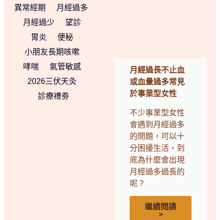
異常經期
月經過多
月經過少
望診
胃炎
便秘
小朋友長期咳嗽
哮喘
氣管敏感
月經過長不止血
2026三伏天灸
或血量過多常見
於事業型女性
診療禮劵
不少事業型女性
會遇到月經過多
的問題，可以十
分困擾生活，到
底為什麼會出現
月經過多過長的
呢？
繼續閱讀
>