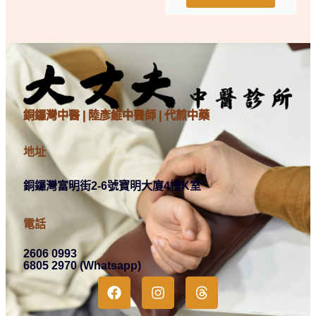
銅鑼灣中醫 | 陸彥維中醫師 | 代煎中藥
地址
銅鑼灣富明街2-6號寶明大廈4樓K室
電話
2606 0993
6805 2970 (Whatsapp)