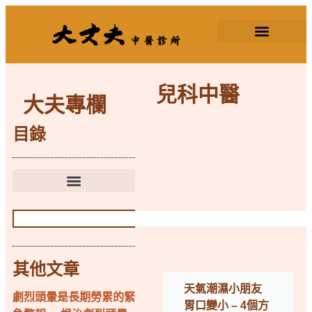
2026三伏天灸
兒科中醫
大夫專欄
目錄
其他文章
天氣潮濕小朋友
劇烈頭暈是長期勞累的緊
胃口變小 – 4個方