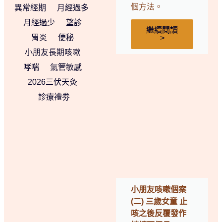
個方法。
異常經期
月經過多
月經過少
望診
繼續閱讀
胃炎
便秘
>
小朋友長期咳嗽
哮喘
氣管敏感
2026三伏天灸
診療禮劵
小朋友咳嗽個案
(二) 三歲女童 止
咳之後反覆發作