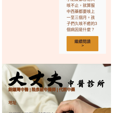
咳不止，就算服
中西藥都要咳上
一至三個月。孩
子們久咳不癒的3
個病因是什麼？
繼續閱讀
>
銅鑼灣中醫 | 陸彥維中醫師 | 代煎中藥
地址