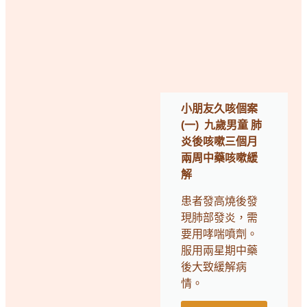
小朋友久咳個案
(一) 九歲男童 肺
炎後咳嗽三個月
兩周中藥咳嗽緩
解
患者發高燒後發
現肺部發炎，需
要用哮喘噴劑。
服用兩星期中藥
後大致緩解病
情。