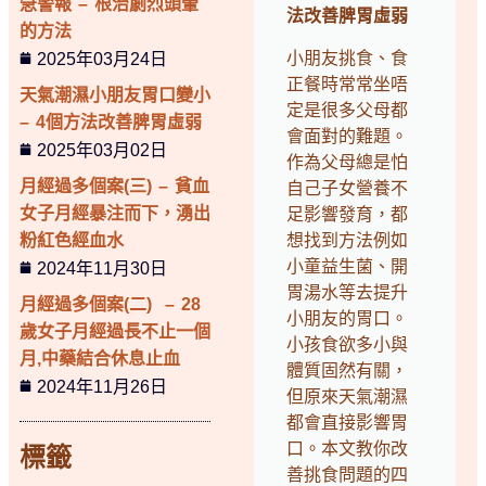
急警報 – 根治劇烈頭暈
法改善脾胃虛弱
的方法
小朋友挑食、食
2025年03月24日
正餐時常常坐唔
天氣潮濕小朋友胃口變小
定是很多父母都
– 4個方法改善脾胃虛弱
會面對的難題。
2025年03月02日
作為父母總是怕
月經過多個案(三) – 貧血
自己子女營養不
女子月經暴注而下，湧出
足影響發育，都
粉紅色經血水
想找到方法例如
小童益生菌、開
2024年11月30日
胃湯水等去提升
月經過多個案(二) – 28
小朋友的胃口。
歲女子月經過長不止一個
小孩食欲多小與
月,中藥結合休息止血
體質固然有關，
2024年11月26日
但原來天氣潮濕
都會直接影響胃
口。本文教你改
標籤
善挑食問題的四