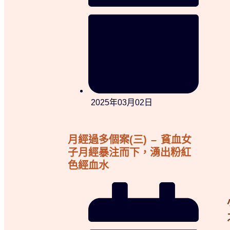
2025年03月02日
月經過多個案(三) – 貧血女
子月經暴注而下，湧出粉紅
色經血水