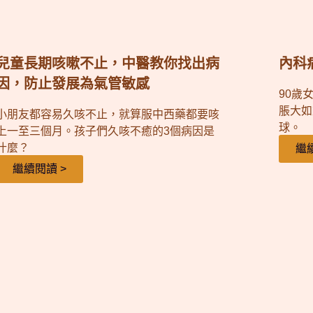
兒童長期咳嗽不止，中醫教你找出病
內科病
因，防止發展為氣管敏感
90歲
脹大如
小朋友都容易久咳不止，就算服中西藥都要咳
球。
上一至三個月。孩子們久咳不癒的3個病因是
什麼？
繼
繼續閱讀 >