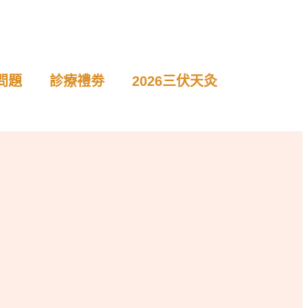
問題
診療禮劵
2026三伏天灸