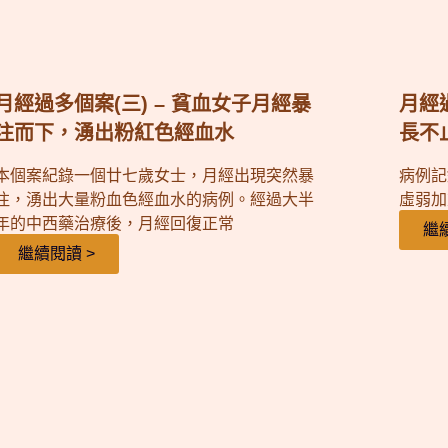
月經過多個案(三) – 貧血女子月經暴
月經過
注而下，湧出粉紅色經血水
長不
本個案紀錄一個廿七歲女士，月經出現突然暴
病例記
注，湧出大量粉血色經血水的病例。經過大半
虛弱加
年的中西藥治療後，月經回復正常
繼
繼續閱讀 >