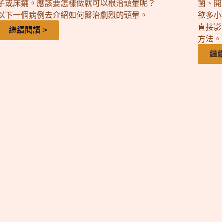
子或床鋪。應該要怎樣做就可以根治頭暈呢？
菌、開
以下一個病例去介紹如何醫治劇烈的頭暈。
欲多小
直接影
繼續閱讀 >
方法。
繼