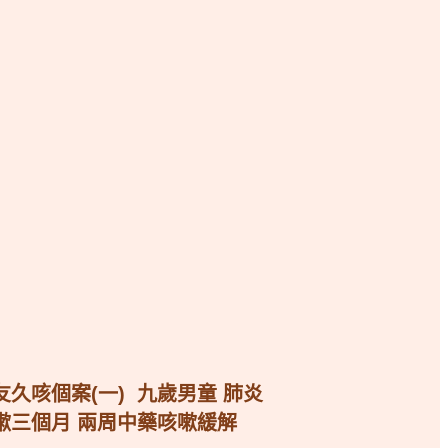
友久咳個案(一) 九歲男童 肺炎
嗽三個月 兩周中藥咳嗽緩解