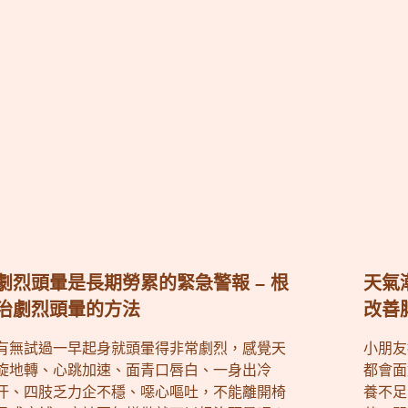
劇烈頭暈是長期勞累的緊急警報 – 根
天氣
治劇烈頭暈的方法
改善
有無試過一早起身就頭暈得非常劇烈，感覺天
小朋友
旋地轉、心跳加速、面青口唇白、一身出冷
都會面
汗、四肢乏力企不穩、噁心嘔吐，不能離開椅
養不足