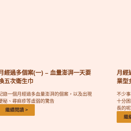
月經過多個案(一) – 血量澎湃一天要
月經
換五次衛生巾
業型
記錄一個月經過多血量澎湃的個案，以及出現
不少事
便秘、尋痲疹等虛弱的驚告
十分困
長的呢
繼續閱讀 >
繼