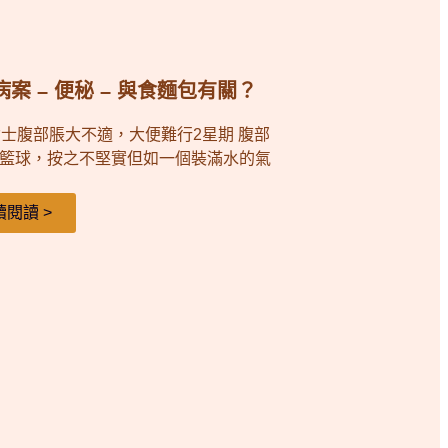
案 – 便秘 – 與食麵包有關？
女士腹部脹大不適，大便難行2星期 腹部
籃球，按之不堅實但如一個裝滿水的氣
續閱讀 >